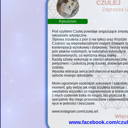
CZULEJ
Zaprasza U
Rękodzieło
Pod szyldem Czulej powstaje angażujące zmysł
rękodzieło artystyczne.
Stylowa biżuteria z piór (i nie tylko) oraz Różdżki
Czułości są niepowtarzalnymi małymi dziełami sz
kontemplacji wzrokowej i dotykowej. Tworzę wyłą
piór ptaków rodzimych, w naturalnej kolorystyce
(niebarwionych), co wyróżnia moją markę.
Każdą sztukę wykonuję w całości własnoręcznie.
pietyzmem i czułością plotę trzonki, dobieram pió
ozdoby.
Wysoka wibracja serca jest obecna w każdym węź
splocie mojego rękodzieła.
Moim ogromnym osobistym sukcesem i satysfakcj
moment, gdy widzę jak moja biżuteria koronuje i
uwydatnia wszystko co najpiękniejsze w kobieci
z mych cudeniek trafia do kogoś, kto przeczuł te
specjalnie dla niego przeznaczone i poprowadzi
ręce w jedności i bezczasie.
www.instagram.com/czulej.art
Więce
www.facebook.com/czule