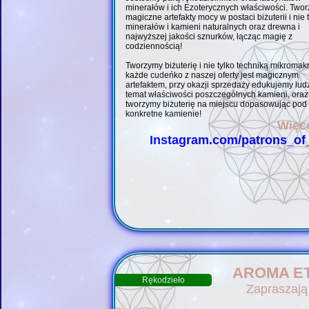
minerałów i ich Ezoterycznych właściwości. Two
magiczne artefakty mocy w postaci biżuterii i nie t
minerałów i kamieni naturalnych oraz drewna i
najwyższej jakości sznurków, łącząc magię z
codziennością!
Tworzymy biżuterię i nie tylko techniką mikromak
każde cudeńko z naszej oferty jest magicznym
artefaktem, przy okazji sprzedaży edukujemy lud
temat właściwości poszczególnych kamieni, oraz
tworzymy biżuterię na miejscu dopasowując pod 
konkretne kamienie!
Więce
Instagram.com/patrons_of_
AROMA ET
Rękodzieło
Zapraszają