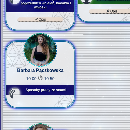
poprzednich wcieleń, badania i
wnioski
Opis
Opis
Barbara Pączkowska
10:00
10:50
Sposoby pracy ze snami