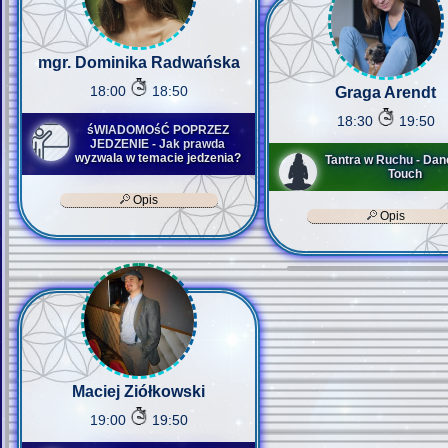
mgr. Dominika Radwańska
18:00
18:50
Graga Arendt
18:30
19:50
śWIADOMOśĆ POPRZEZ
JEDZENIE - Jak prawda
wyzwala w temacie jedzenia?
Tantra w Ruchu - Dan
Touch
Opis
Opis
Maciej Ziółkowski
19:00
19:50