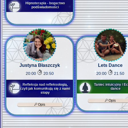
Hipnoterapia - bogactwo
podświadomości
Justyna Błaszczyk
Lets Dance
20:00
20:50
20:00
21:50
Refleksja nad refleksologią,
Taniec intuicyjny / Ec
czyli jak komunikują się z nami
dance
stopy
Opis
Opis