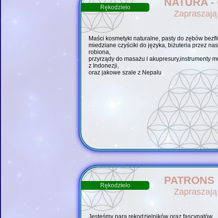
NATURA -
Rękodzieło
Zapraszają
Maści kosmetyki naturalne, pasty do zębów bezf
miedziane czyściki do języka, biżuteria przez nas
robiona,
przyrządy do masażu i akupresury,instrumenty 
z Indonezji,
oraz jakowe szale z Nepalu
PATRONS 
Rękodzieło
Zapraszają 
Jesteśmy parą rękodzielników oraz fascynatów