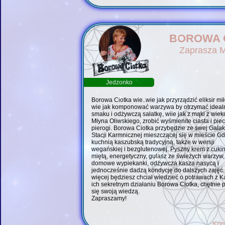
BOROWA 
Zaprasza 
Jedzonko
Borowa Ciotka wie..wie jak przyrządzić eliksir mił
wie jak komponować warzywa by otrzymać ideal
smaku i odżywczą sałatkę, wiie jak z mąki z wi
Młyna Oliwskiego, zrobić wyśmienite ciasta i pie
pierogi. Borowa Ciotka przybędzie ze swej Galak
Stacji Karmnicznej mieszczącej się w mieście Gd
kuchnią kaszubską tradycyjną, także w wersji
wegańskiej i bezglutenowej. Pyszny krem z cukini
miętą, energetyczny, gulasz ze świeżych warzyw,
domowe wypiekanki, odżywcza kasza nasycą i
jednocześnie dadzą kondycję do dalszych zajęć. .
więcej będziesz chciał wiedzieć o potrawach z K
ich sekretnym działaniu Borowa Ciotka, chętnie p
się swoją wiedzą.
Zapraszamy!
Kon