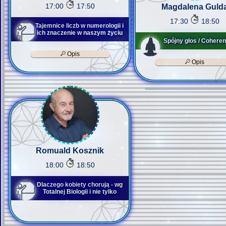
17:00
17:50
Magdalena Guld
17:30
18:50
Tajemnice liczb w numerologii i
ich znaczenie w naszym życiu
Spójny głos / Coheren
Opis
Opis
Romuald Kosznik
18:00
18:50
Dlaczego kobiety chorują - wg
Totalnej Biologii i nie tylko