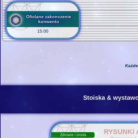
Oficlane zakonczenie
konwentu
15:00
Każde
Stoiska & wystaw
RYSUNKI 
Zdrowie i uroda