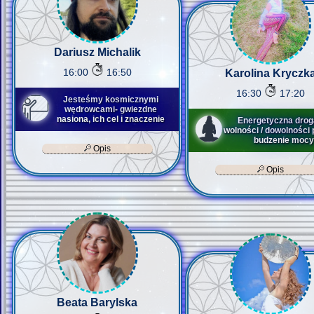
Dariusz Michalik
16:00
16:50
Karolina Kryczk
16:30
17:20
Jesteśmy kosmicznymi
wędrowcami- gwiezdne
nasiona, ich cel i znaczenie
Energetyczna drog
wolności / dowolności
budzenie mocy
Opis
Opis
Beata Barylska