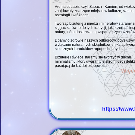
Aroma et Lapis, czyli Zapach i Kamień, od wiekó
znajdowały znaczące miejsce w kulturze, sztuce, r
astrologii i wróżbach.
Tworząc biżuterię z miedzi i minerałów staramy s
sięgać zarówno do tych tradycji, jak i czerpać ins
natury, która dostarcza najwspanialszych wzorów
Dbamy o zdrowie naszych odbiorców, gdyż uży
wyłącznie naturalnych składników unikając twor
sztucznych i produktów ropopochodnych.
Biżuterię i świece staramy się tworzyć w duchu
minimalizmu, który gwarantuje skromność i delik
pasującą do każdej osobowości.
Więce
https://www