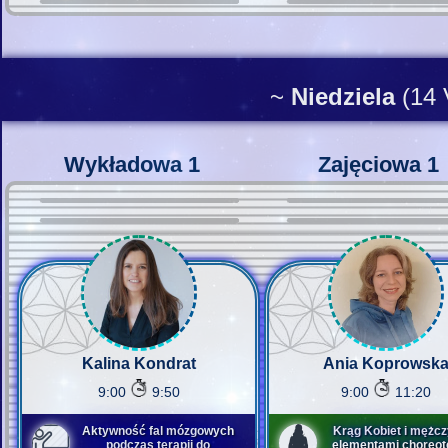
~
Niedziela
(14 
Wykładowa 1
Zajęciowa 1
Kalina Kondrat
Ania Koprowsk
9:00
9:50
9:00
11:20
Aktywność fal mózgowych
Krąg Kobiet i mężcz
podczas terapii do
elementami choreote