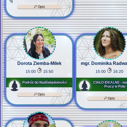
Opis
Dorota Ziemba-Milek
mgr. Dominika Radw
15:00
15:50
15:00
16:20
Podróż do Nadświadomości
CIAŁO IDEALNE - wa
Pracy w Polu
Opis
Opis