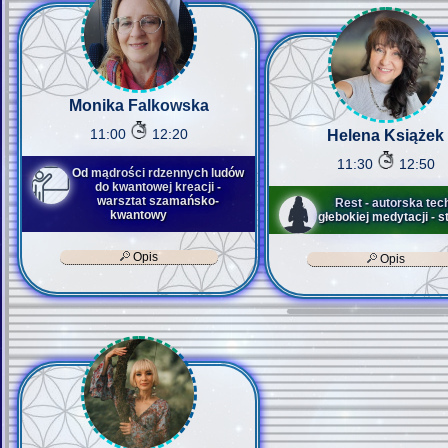
Monika Falkowska
11:00
12:20
Helena Książek
11:30
12:50
Od mądrości rdzennych ludów
do kwantowej kreacji -
warsztat szamańsko-
Rest - autorska tec
kwantowy
głebokiej medytacji - st
Opis
Opis