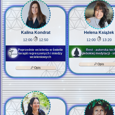
Kalina Kondrat
Helena Książek
12:00
12:50
12:00
13:20
Poprzednie wcielenia w świetle
Rest - autorska tec
terapii regresywnych i miedzy
głebokiej medytacji - st
wcieleniowych
Opis
Opis