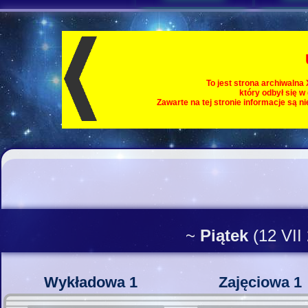
To jest strona archiwalna
który odbył się w
Zawarte na tej stronie informacje są n
~
Piątek
(12 VII
Wykładowa 1
Zajęciowa 1