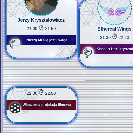
Jerzy Kryształowiacz
21:00
21:50
Ethereal Wings
21:30
22:20
Naszą MOCą jest uwaga
Koncert Harf kryszta
22:00
22:50
Wieczorna projekcja filmowa