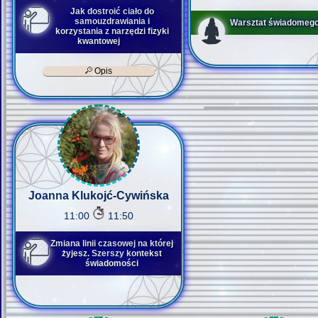
Jak dostroić ciało do
samouzdrawiania i
Warsztat świadomego
korzystania z narzędzi fizyki
kwantowej
Opis
Joanna Klukojć-Cywińska
11:00
11:50
Zmiana linii czasowej na której
żyjesz. Szerszy kontekst
świadomości