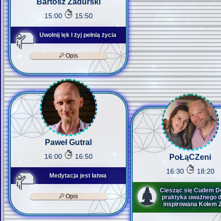
Bartosz Zadurski
15:00
15:50
Uwolnij lęk I żyj pełnią życia
Opis
Paweł Gutral
16:00
16:50
PoŁąCZeni
16:30
18:20
Medytacja jest łatwa
Ciesząc się Cudem Do
Opis
praktyka uważnego 
inspirowana Kołem 