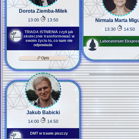
Dorota Ziemba-Milek
13:00
13:50
Nirmala Marta Mig
13:30
14:50
TRIADA ISTNIENIA czyli jak
skutecznie transformować w
swoim życiu to, co nam nie
Laboratorium Ekspresj
odpowiada
Opis
Jakub Babicki
14:00
14:50
DMT w trawie piszczy