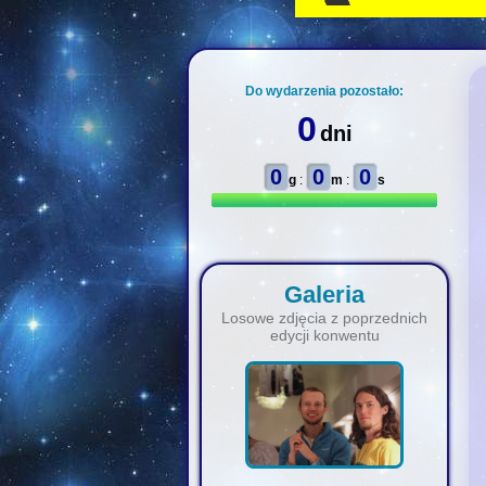
Do wydarzenia pozostało:
0
dni
0
0
0
g
:
m
:
s
Galeria
Losowe zdjęcia z poprzednich
edycji konwentu