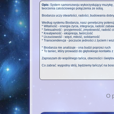
Opis:
System samorozwoju wykorzystujący muzykę, 
tworzenia całościowego połączenia ze sobą.
Biodanza uczy otwartości, radości, budowania dobryc
Według systemu Biodanza, nasz genetyczny potencj
* Witalność - energia życia, integracja, radość zaba
* Seksualność - przyjemność, zmysłowość, radość ci
* Kreatywność - ekspresja, twórczość
* Uczuciowość - więzi, miłość, solidarność
* Transcendencja - poczucie jedności z życiem i w
* Biodanza nie analizuje - ona budzi poprzez ruch
* To taniec, który prowadzi do głębokiego kontaktu z
Zapraszam do wspólnego tańca, obecności i świętow
Co zabrać: wygodny strój, będziemy tańczyć na boso
O 