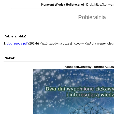
Konwent Wiedzy Holistycznej
- Druk: https://konwent
Pobieralnia
Pobierz pliki:
1.
doc_zgoda.pdf
(261kb) - Wzór zgody na uczestnictwo w KWA dla niepełnoletn
Plakat:
Plakat konwentowy - format A3 (3