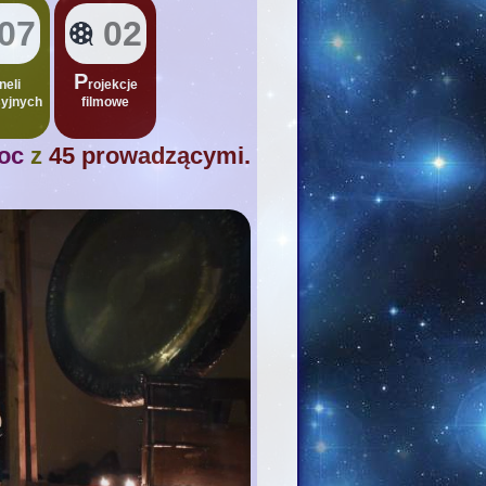
07
02
P
neli
rojekcje
yjnych
filmowe
noc
z
45 prowadzącymi.