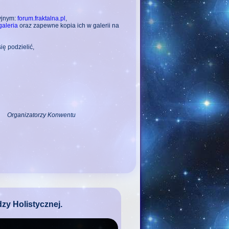
yjnym:
forum.fraktalna.pl
,
galeria
oraz zapewne kopia ich w galerii na
ię podzielić,
Organizatorzy Konwentu
y Holistycznej.