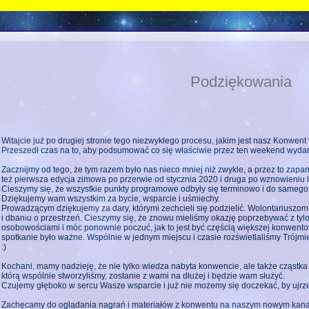
Podziękowania
Witajcie już po drugiej stronie tego niezwykłego procesu, jakim jest nasz Konwent
Przeszedł czas na to, aby podsumować co się właściwie przez ten weekend wydar
Zacznijmy od tego, że tym razem było nas nieco mniej niż zwykle, a przez to zapa
też pierwsza edycja zimowa po przerwie od stycznia 2020 i druga po wznowieniu 
Cieszymy się, że wszystkie punkty programowe odbyły się terminowo i do sameg
Dziękujemy wam wszystkim za bycie, wsparcie i uśmiechy.
Prowadzącym dziękujemy za dary, którymi zechcieli się podzielić. Wolontariusz
i dbaniu o przestrzeń. Cieszymy się, że znowu mieliśmy okazję poprzebywać z tyl
osobowościami i móc ponownie poczuć, jak to jest być częścią większej konwent
spotkanie było ważne. Wspólnie w jednym miejscu i czasie rozświetlaliśmy Trójm
:)
Kochani, mamy nadzieję, że nie tylko wiedza nabyta konwencie, ale także cząstka 
którą wspólnie stworzyliśmy, zostanie z wami na dłużej i będzie wam służyć.
Czujemy głęboko w sercu Wasze wsparcie i już nie możemy się doczekać, by ujr
Zachęcamy do oglądania nagrań i materiałów z konwentu na naszym nowym kana