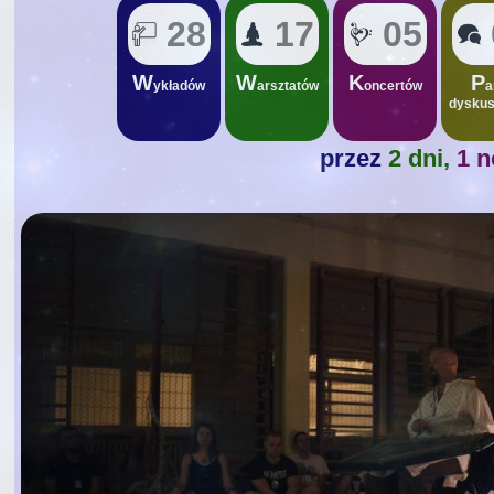
28
17
05
W
W
K
P
ykładów
arsztatów
oncertów
a
dyskus
przez
2 dni,
1 