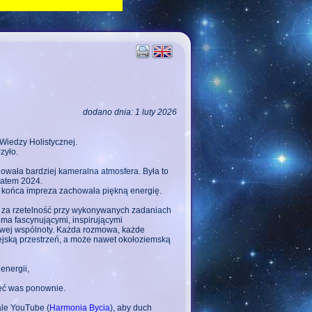
dodano dnia: 1 luty 2026
 Wiedzy Holistycznej.
zyło.
nowała bardziej kameralna atmosfera. Była to
latem 2024.
o końca impreza zachowała piękną energię.
om za rzetelność przy wykonywanych zadaniach
oma fascynującymi, inspirującymi
owej wspólnoty. Każda rozmowa, każde
iejską przestrzeń, a może nawet okołoziemską
energii,
zeć was ponownie.
le YouTube (
Harmonia Bycia
), aby duch