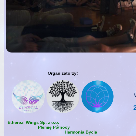
Organizatorzy:
Ethereal Wings Sp. z o.o.
Plemię Północy
Harmonia Bycia