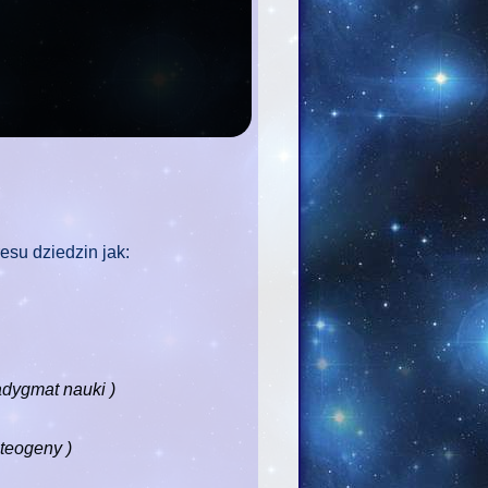
resu dziedzin jak:
adygmat nauki )
teogeny )