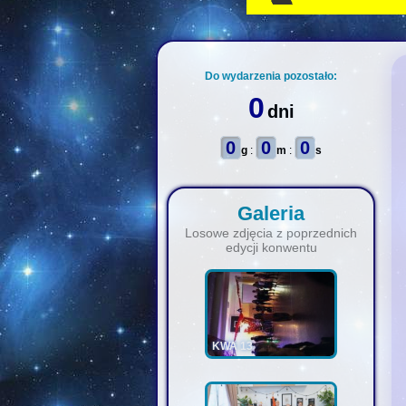
Do wydarzenia pozostało:
0
dni
0
0
0
g
:
m
:
s
Galeria
Losowe zdjęcia z poprzednich
edycji konwentu
KWA 13