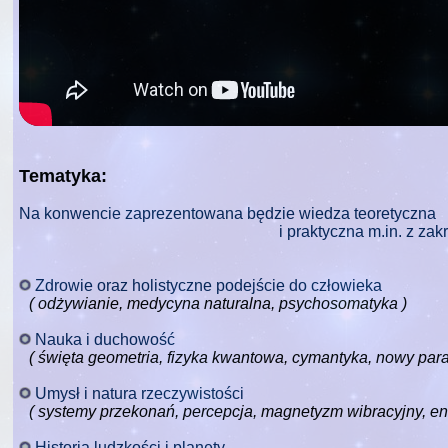
Tematyka:
Na konwencie zaprezentowana będzie wiedza teoretyczna
i praktyczna m.in. z zak
Zdrowie oraz holistyczne podejście do człowieka
( odżywianie, medycyna naturalna, psychosomatyka )
Nauka i duchowość
( święta geometria, fizyka kwantowa, cymantyka, nowy par
Umysł i natura rzeczywistości
( systemy przekonań, percepcja, magnetyzm wibracyjny, en
Historia ludzkości i planety