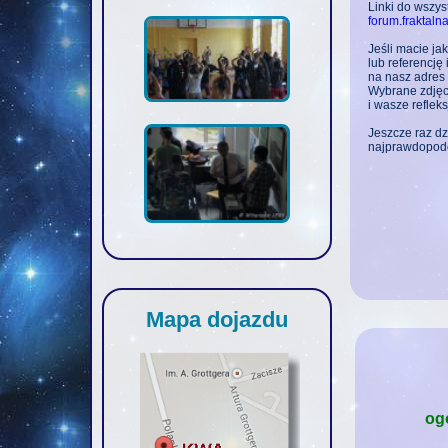
Linki do wszy
forum.fraktalna
Jeśli macie jak
lub referencję
na nasz adres 
Wybrane zdjęci
i wasze reflek
Jeszcze raz dz
najprawdopodob
Mapa dojazdu
og