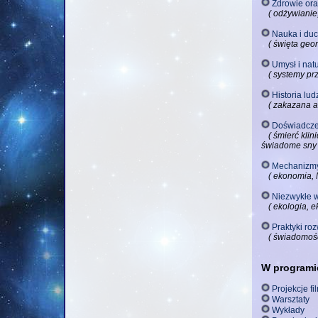
Zdrowie ora
( odżywianie
Nauka i du
( święta geo
Umysł i natu
( systemy pr
Historia lud
( zakazana a
Doświadcze
( śmierć kli
świadome sny 
Mechanizmy
( ekonomia, 
Niezwykłe w
( ekologia, 
Praktyki ro
( świadomość 
W programi
Projekcje f
Warsztaty
Wykłady