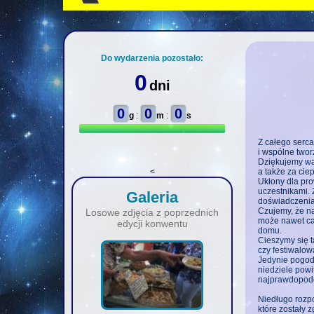
Do wydarzenia pozostało:
0
dni
0
0
0
g
:
m
:
s
Z całego serc
i wspólne twor
Dziękujemy wa
<
a także za cie
Ukłony dla pro
uczestnikami. 
Galeria
doświadczenia 
Czujemy, że na
Losowe zdjęcia z poprzednich
może nawet cał
edycji konwentu
domu.
Cieszymy się t
czy festiwalow
Jedynie pogoda
niedziele powi
najprawdopodo
Niedługo rozpo
które zostały 