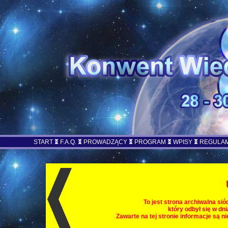
START
F.A.Q.
PROWADZĄCY
PROGRAM
WPISY
REGULA
To jest strona archiwalna si
który odbył się w dn
Zawarte na tej stronie informacje są n