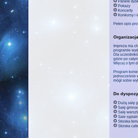
Panele dys
Pokazy
Koncerty
Konkursy i i
Pełen opis pr
Organizacj
Impreza ma ch
programie wyda
Dla uczestnik
gdzie po cały
Więcej o tym d
Program konwen
jednocześnie w
mógł sobie wy
Do dyspozy
Dużą salę g
Salę gimnas
Salę warszt
Sale sypialn
Stoiska tem
Stoiska cat