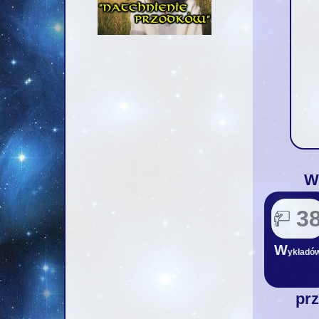
W
3
W
ykładó
pr