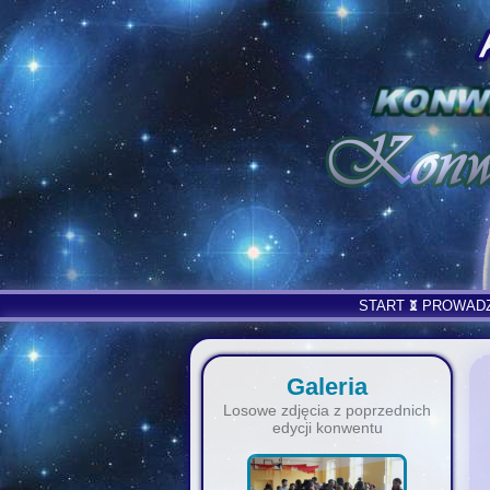
START
PROWAD
Galeria
Losowe zdjęcia z poprzednich
edycji konwentu