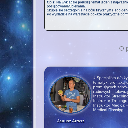
Opis:
Na wykładzie poruszę temat jeden z najważn
postępowania/uciekania.
Skupię się szczególnie na bólu fizycznym i jego gen
Po wykładzie na warsztacie pokaże praktyczne pomys
O 
Specjalista d/s ż
tematyki profilakty
promujących zdrowy
radiowych i telewiz
Instruktor Streching
Instruktor Trenin
Instruktor MedicalF
Medical Flossing
Janusz Arrasz