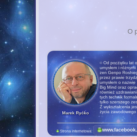
O 
Od początku lat 
umysłem i różnymi 
zen Genpo Roshiego
przez prawie trzydz
umysłem o nazwie B
Big Mind oraz opra
również uzdrawiani
tych technik formal
tylko szerszego z
Z wykształcenia je
życia zawodowego 
Marek Ryćko
www.facebook.
Strona internetowa: